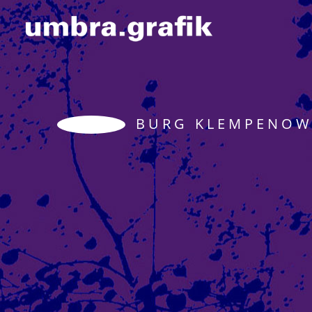
B U R G K L E M P E N O W
&#xe046;